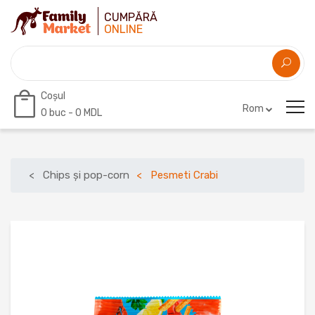
CUMPĂRĂ
ONLINE
Coșul
Rom
0
buc -
0 MDL
Chips și pop-corn
Pesmeti Crabi