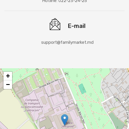
Hotline: 022-23-24-25
E-mail
support@familymarket.md
+
−