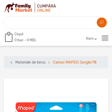
CUMPĂRĂ
ONLINE
Coșul
Rom
0
buc -
0 MDL
Materiale de birou
Carioci MAPED Jungle/18