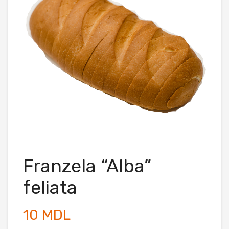
Franzela “Alba”
feliata
10 MDL