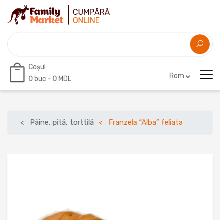
CUMPĂRĂ
ONLINE
Coșul
Rom
0
buc -
0 MDL
Pâine, pită, torttilă
Franzela “Alba” feliata