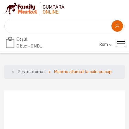
CUMPĂRĂ
ONLINE
Coșul
Rom
0
buc -
0 MDL
Pește afumat
Macrou afumat la cald cu cap