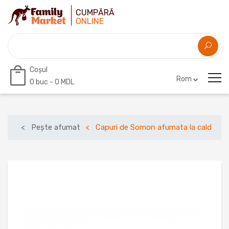
CUMPĂRĂ
ONLINE
Coșul
Rom
0
buc -
0 MDL
Pește afumat
Capuri de Somon afumata la cald