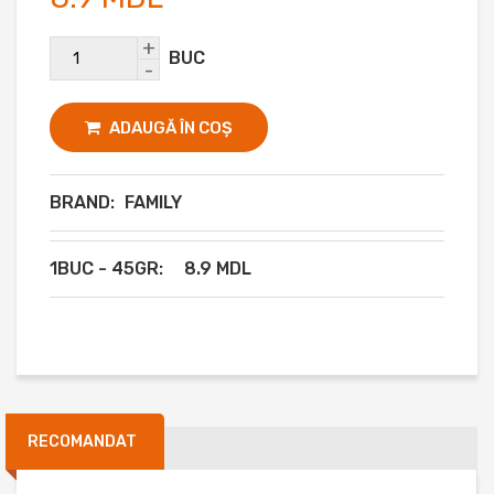
+
BUC
-
ADAUGĂ ÎN COȘ
BRAND:
FAMILY
1BUC - 45GR:
8.9 MDL
RECOMANDAT