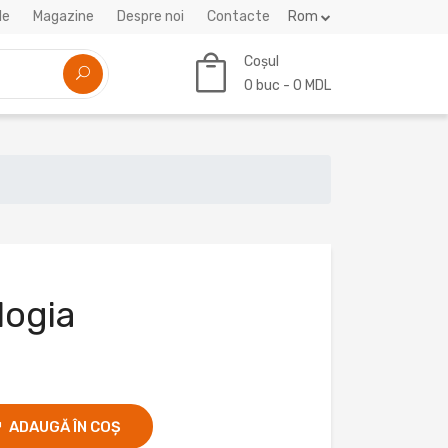
le
Magazine
Despre noi
Contacte
Rom
Coșul
0
buc -
0 MDL
logia
ADAUGĂ ÎN COȘ