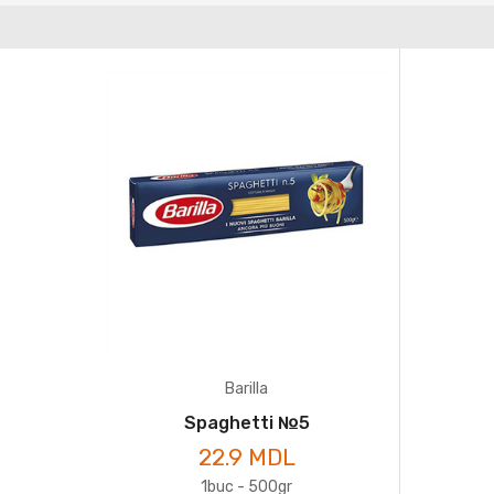
Barilla
Spaghetti №5
22.9 MDL
1buc - 500gr