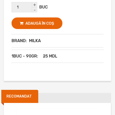
+
BUC
-
ADAUGĂ ÎN COȘ
BRAND:
MILKA
1BUC - 90GR:
25 MDL
RECOMANDAT