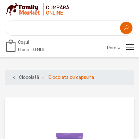
CUMPĂRĂ
ONLINE
Coșul
Rom
0
buc -
0 MDL
Ciocolată
Ciocolata cu capsuna