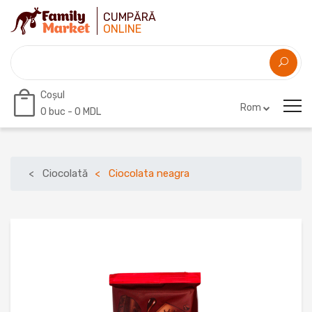
CUMPĂRĂ
ONLINE
Coșul
Rom
0
buc -
0 MDL
Ciocolată
Ciocolata neagra