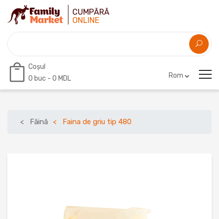
CUMPĂRĂ
ONLINE
Coșul
Rom
0
buc -
0 MDL
Făină
Faina de griu tip 480