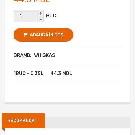
+
BUC
-
ADAUGĂ ÎN COȘ
BRAND:
WHISKAS
1BUC - 0.35L:
44.3 MDL
RECOMANDAT