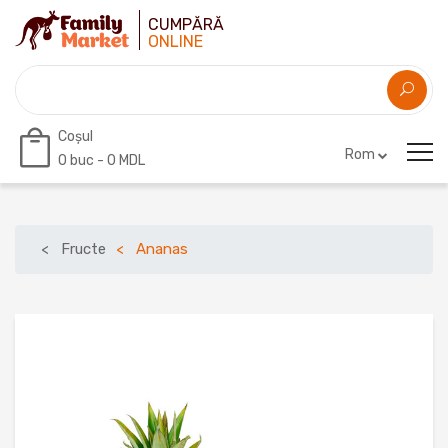
CUMPĂRĂ
ONLINE
Coșul
Rom
0
buc -
0 MDL
Fructe
Ananas