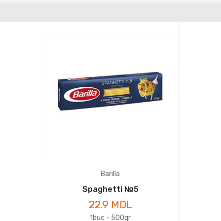
Barilla
Spaghetti №5
22.9 MDL
1buc - 500gr