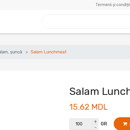
Termenii și condiții
alam, șuncă
Salam Lunchmeat
Salam Lunc
15.62 MDL
+
GR
-