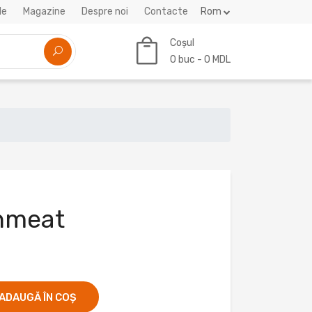
le
Magazine
Despre noi
Contacte
Rom
Coșul
0
buc -
0 MDL
hmeat
ADAUGĂ ÎN COȘ